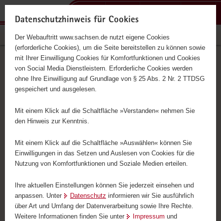
P
P
P
H
F
o
o
o
a
o
Datenschutzhinweis für Cookies
r
r
r
u
o
Mobilität in Sachsen
Der Webauftritt www.sachsen.de nutzt eigene Cookies
t
t
t
p
t
(erforderliche Cookies), um die Seite bereitstellen zu können sowie
a
a
a
t
e
mit Ihrer Einwilligung Cookies für Komfortfunktionen und Cookies
l
l
l
i
r
Portalthemen
von Social Media Dienstleistern. Erforderliche Cookies werden
ü
n
t
n
-
ohne Ihre Einwilligung auf Grundlage von § 25 Abs. 2 Nr. 2 TTDSG
Schnelleinstieg
b
a
h
h
B
gespeichert und ausgelesen.
e
v
e
a
e
der
r
i
m
l
r
Mit einem Klick auf die Schaltfläche »Verstanden« nehmen Sie
Portalthemen
g
g
e
t
e
den Hinweis zur Kenntnis.
r
a
n
i
e
t
c
Mit einem Klick auf die Schaltfläche »Auswählen« können Sie
i
i
h
Einwilligungen in das Setzen und Auslesen von Cookies für die
Nutzung von Komfortfunktionen und Soziale Medien erteilen.
f
o
e
n
Ihre aktuellen Einstellungen können Sie jederzeit einsehen und
n
anpassen. Unter
Datenschutz
informieren wir Sie ausführlich
© SMIL
d
über Art und Umfang der Datenverarbeitung sowie Ihre Rechte.
e
Weitere Informationen finden Sie unter
Impressum
und
B 2 Agra-Brücke in Markkleeberg
N