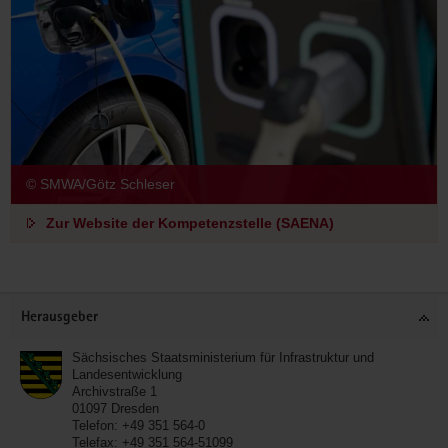
© SMWA/Götz Schleser
Zur Website der Kompetenzstelle (SAENA)
Footer-
Herausgeber
Bereich
Sächsisches Staatsministerium für Infrastruktur und
Landesentwicklung
Archivstraße 1
01097
Dresden
Telefon:
+49 351 564-0
Telefax:
+49 351 564-51099