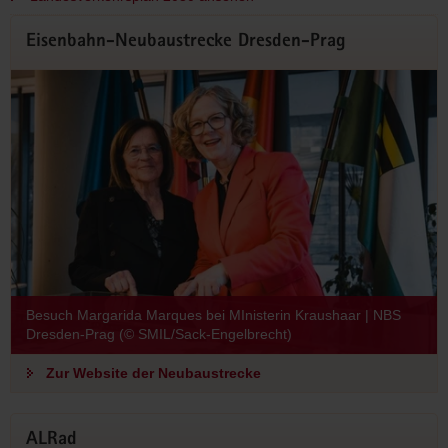
Eisenbahn-Neubaustrecke Dresden-Prag
Besuch Margarida Marques bei MInisterin Kraushaar | NBS
Dresden-Prag (© SMIL/Sack-Engelbrecht)
Zur Website der Neubaustrecke
ALRad