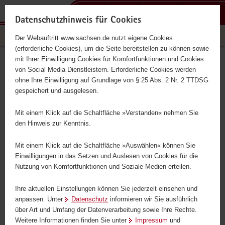
P
P
H
F
o
o
a
o
Datenschutzhinweis für Cookies
r
r
u
o
Mobilität in Sachsen
Der Webauftritt www.sachsen.de nutzt eigene Cookies
t
t
p
t
(erforderliche Cookies), um die Seite bereitstellen zu können sowie
a
a
t
e
mit Ihrer Einwilligung Cookies für Komfortfunktionen und Cookies
l
l
i
r
von Social Media Dienstleistern. Erforderliche Cookies werden
zurück
zurück zu
ü
n
n
-
ohne Ihre Einwilligung auf Grundlage von § 25 Abs. 2 Nr. 2 TTDSG
»Aktuelles«
b
a
h
B
gespeichert und ausgelesen.
e
v
a
e
r
i
l
r
Mit einem Klick auf die Schaltfläche »Verstanden« nehmen Sie
g
g
t
e
den Hinweis zur Kenntnis.
09.05.2021
r
a
i
Mehr Sicherheit für
e
t
c
Mit einem Klick auf die Schaltfläche »Auswählen« können Sie
Fußgänger
i
i
h
Einwilligungen in das Setzen und Auslesen von Cookies für die
Nutzung von Komfortfunktionen und Soziale Medien erteilen.
f
o
e
n
Freistaat erweitert Möglichkeiten für die Schaffung von
Ihre aktuellen Einstellungen können Sie jederzeit einsehen und
n
anpassen. Unter
Datenschutz
informieren wir Sie ausführlich
Fußgängerüberwegen
d
über Art und Umfang der Datenverarbeitung sowie Ihre Rechte.
e
Weitere Informationen finden Sie unter
Impressum
und
In Sachsen werden 23 Prozent aller Wege zu Fuß zurückgelegt.
N